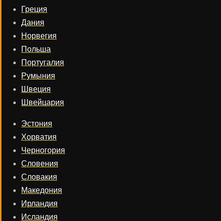
Греция
Дания
Норвегия
Польша
Португалия
Румыния
Швеция
Швейцария
Эстония
Хорватия
Черногория
Словения
Словакия
Македония
Ирландия
Исландия