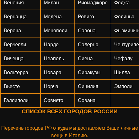
Венеция
Милан
Риомаджоре
Фоджа
Вернацца
Модена
Ровиго
Фолиньо
Верона
Монополи
Савона
Фьюмичин
Верчелли
Нардо
Салерно
Чентурипе
Виченца
Неаполь
Сиена
Чефалу
Вольтерра
Новара
Сиракузы
Шилла
Вьесте
Норча
Сицилия
Эмполи
Галлиполи
Орвието
Сована
СПИСОК ВСЕХ ГОРОДОВ РОССИИ
Перечень городов РФ откуда мы доставляем Ваши личные
вещи в Италию.