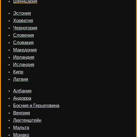
Швейцария
Эстония
Хорватия
Черногория
Словения
Словакия
Македония
Ирландия
Исландия
Кипр
Латвия
Албания
Андорра
Босния и Герцеговина
Венгрия
Лихтенштейн
Мальта
Монако