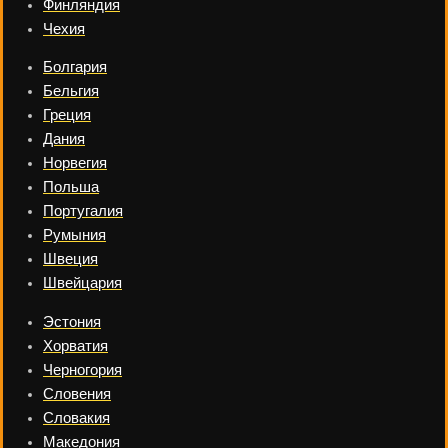
Финляндия
Чехия
Болгария
Бельгия
Греция
Дания
Норвегия
Польша
Португалия
Румыния
Швеция
Швейцария
Эстония
Хорватия
Черногория
Словения
Словакия
Македония