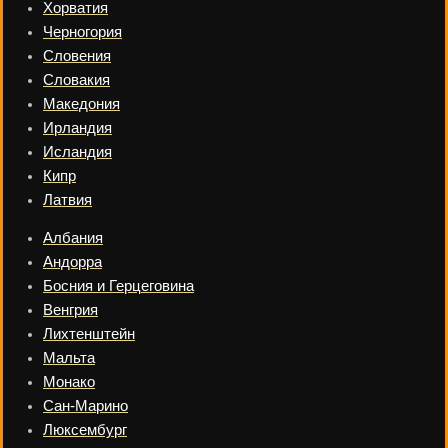
Хорватия
Черногория
Словения
Словакия
Македония
Ирландия
Исландия
Кипр
Латвия
Албания
Андорра
Босния и Герцеговина
Венгрия
Лихтенштейн
Мальта
Монако
Сан-Марино
Люксембург