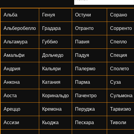
Альба
Генуя
Остуни
Сорано
Альберобелло
Градара
Отранто
Сорренто
Альтамура
Губбио
Павия
Спелло
Амальфи
Дольчедо
Падуя
Специя
Андрия
Кальяри
Палермо
Сполето
Анкона
Катания
Парма
Суза
Аоста
Коринальдо
Пачентро
Сульмона
Ареццо
Кремона
Перуджа
Тарвизио
Ассизи
Кьоджа
Пескара
Тиволи