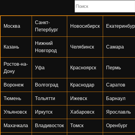
Санкт-
Москва
Новосибирск
Екатеринбур
Петербург
Нижний
Казань
Челябинск
Самара
Новгород
Ростов-на-
Уфа
Красноярск
Пермь
Дону
Воронеж
Волгоград
Краснодар
Саратов
Тюмень
Тольятти
Ижевск
Барнаул
Ульяновск
Иркутск
Хабаровск
Ярославль
Махачкала
Владивосток
Томск
Оренбург