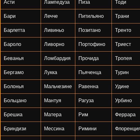
Асти
Лампедуза
Пиза
Тоди
Бари
Лечче
Питильяно
Трани
Барлетта
Ливиньо
Позитано
Тренто
Бароло
Ливорно
Портофино
Триест
Беванья
Ломбардия
Прочида
Тропея
Бергамо
Лукка
Пьяченца
Турин
Болонья
Мальчезине
Равенна
Удине
Больцано
Мантуя
Рагуза
Урбино
Брешиа
Матера
Рим
Феррара
Бриндизи
Мессина
Римини
Флоренци