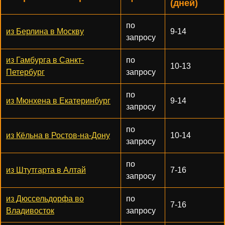
(дней)
по
из Берлина в Москву
9-14
запросу
из Гамбурга в Санкт-
по
10-13
Петербург
запросу
по
из Мюнхена в Екатеринбург
9-14
запросу
по
из Кёльна в Ростов-на-Дону
10-14
запросу
по
из Штутгарта в Алтай
7-16
запросу
из Дюссельдорфа во
по
7-16
Владивосток
запросу