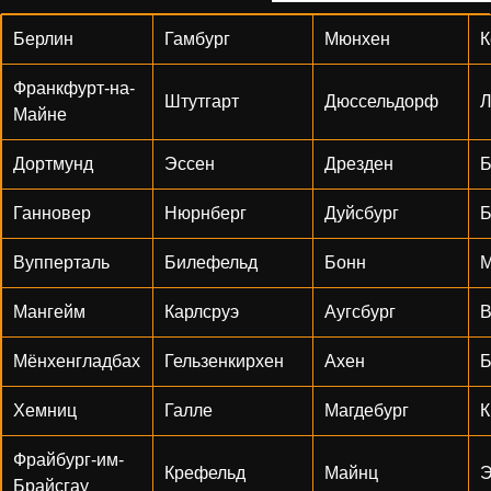
Берлин
Гамбург
Мюнхен
К
Франкфурт-на-
Штутгарт
Дюссельдорф
Л
Майне
Дортмунд
Эссен
Дрезден
Б
Ганновер
Нюрнберг
Дуйсбург
Б
Вупперталь
Билефельд
Бонн
М
Мангейм
Карлсруэ
Аугсбург
В
Мёнхенгладбах
Гельзенкирхен
Ахен
Б
Хемниц
Галле
Магдебург
К
Фрайбург-им-
Крефельд
Майнц
Э
Брайсгау