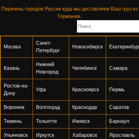
Перечень городов России куда мы доставляем Ваш груз из
Германии.
Санкт-
Москва
Новосибирск
Екатеринбур
Петербург
Нижний
Казань
Челябинск
Самара
Новгород
Ростов-на-
Уфа
Красноярск
Пермь
Дону
Воронеж
Волгоград
Краснодар
Саратов
Тюмень
Тольятти
Ижевск
Барнаул
Ульяновск
Иркутск
Хабаровск
Ярославль