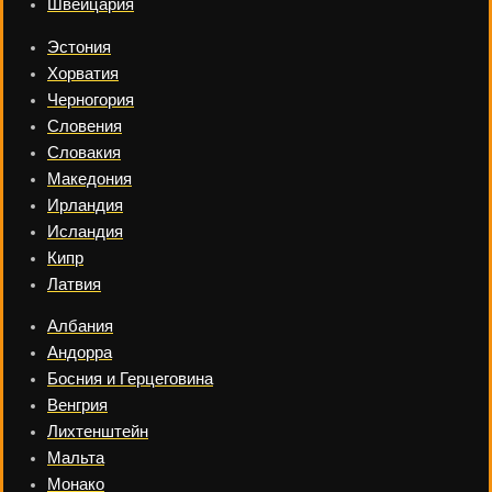
Швейцария
Эстония
Хорватия
Черногория
Словения
Словакия
Македония
Ирландия
Исландия
Кипр
Латвия
Албания
Андорра
Босния и Герцеговина
Венгрия
Лихтенштейн
Мальта
Монако