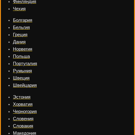
Финляндия
Чехия
Болгария
Бельгия
Греция
Дания
Норвегия
Польша
Португалия
Румыния
Швеция
Швейцария
Эстония
Хорватия
Черногория
Словения
Словакия
Македония