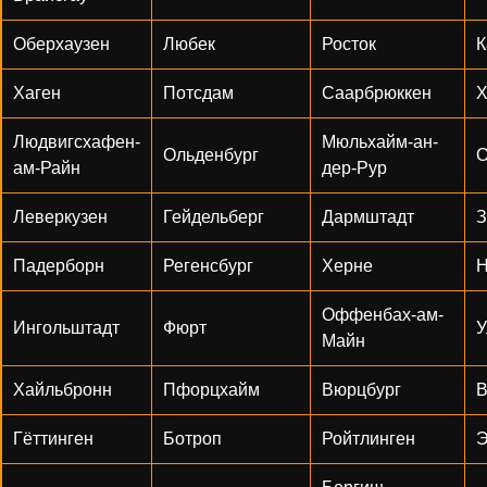
Оберхаузен
Любек
Росток
К
Хаген
Потсдам
Саарбрюккен
Людвигсхафен-
Мюльхайм-ан-
Ольденбург
О
ам-Райн
дер-Рур
Леверкузен
Гейдельберг
Дармштадт
З
Падерборн
Регенсбург
Херне
Н
Оффенбах-ам-
Ингольштадт
Фюрт
У
Майн
Хайльбронн
Пфорцхайм
Вюрцбург
В
Гёттинген
Ботроп
Ройтлинген
Э