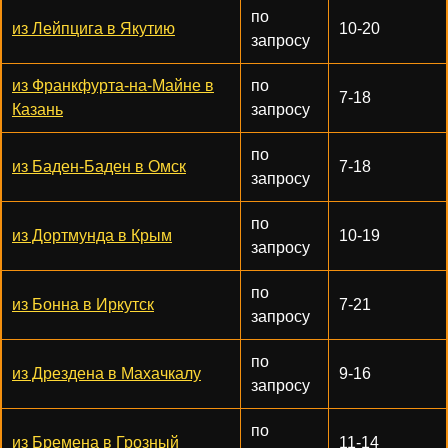
по
из Лейпцига в Якутию
10-20
запросу
из Франкфурта-на-Майне в
по
7-18
Казань
запросу
по
из Баден-Баден в Омск
7-18
запросу
по
из Дортмунда в Крым
10-19
запросу
по
из Бонна в Иркутск
7-21
запросу
по
из Дрездена в Махачкалу
9-16
запросу
по
из Бремена в Грозный
11-14