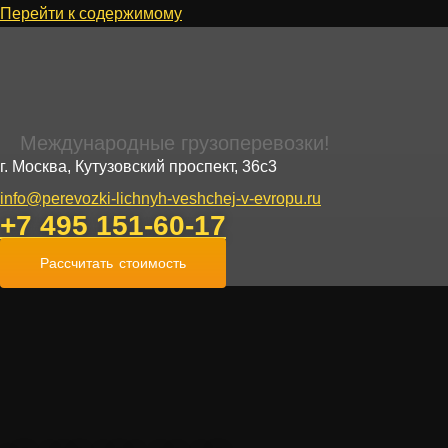
Перейти к содержимому
Международные грузоперевозки!
г. Москва, Кутузовский проспект, 36с3
info@perevozki-lichnyh-veshchej-v-evropu.ru
+7 495 151-60-17
Рассчитать стоимость