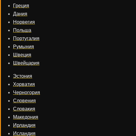
Греция
Дания
Норвегия
Польша
Португалия
Румыния
Швеция
Швейцария
Эстония
Хорватия
Черногория
Словения
Словакия
Македония
Ирландия
Исландия