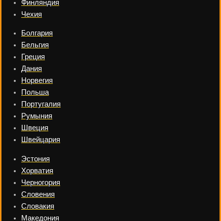
Финляндия
Чехия
Болгария
Бельгия
Греция
Дания
Норвегия
Польша
Португалия
Румыния
Швеция
Швейцария
Эстония
Хорватия
Черногория
Словения
Словакия
Македония