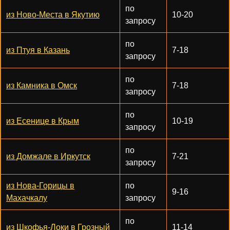
по
из Ново-Места в Якутию
10-20
запросу
по
из Птуя в Казань
7-18
запросу
по
из Камника в Омск
7-18
запросу
по
из Есенице в Крым
10-19
запросу
по
из Домжале в Иркутск
7-21
запросу
из Нова-Горицы в
по
9-16
Махачкалу
запросу
по
из Шкофья-Локи в Грозный
11-14