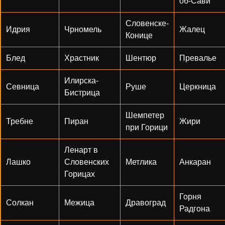
об-Сави
Словенске-
Идрия
Чрномель
Жалец
Конице
Блед
Храстник
Шентюр
Превалье
Илирска-
Севница
Руше
Церкница
Бистрица
Шемпетер
Требне
Пиран
Жири
при Горици
Ленарт в
Лашко
Словенских
Метлика
Анкаран
Горицах
Горня
Солкан
Межица
Дравоград
Радгона