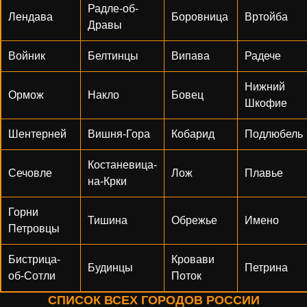
Радле-об-
Лендава
Боровница
Вртойба
Дравы
Войник
Белтинцы
Випава
Радече
Нижний
Ормож
Накло
Бовец
Шкофие
Шентерней
Вишня-Гора
Кобарид
Подлюбель
Костаневица-
Сечовле
Лож
Плавье
на-Крки
Горни
Тишина
Обрежье
Имено
Петровцы
Бистрица-
Кровави
Будинцы
Петрина
об-Сотли
Поток
СПИСОК ВСЕХ ГОРОДОВ РОССИИ