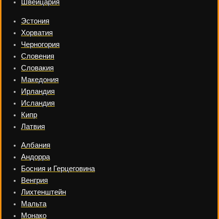
Швейцария
Эстония
Хорватия
Черногория
Словения
Словакия
Македония
Ирландия
Исландия
Кипр
Латвия
Албания
Андорра
Босния и Герцеговина
Венгрия
Лихтенштейн
Мальта
Монако