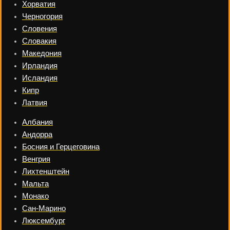
Хорватия
Черногория
Словения
Словакия
Македония
Ирландия
Исландия
Кипр
Латвия
Албания
Андорра
Босния и Герцеговина
Венгрия
Лихтенштейн
Мальта
Монако
Сан-Марино
Люксембург