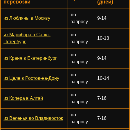
перевозки
(дней)
по
из Любляны в Москву
9-14
запросу
из Марибора в Санкт-
по
10-13
Петербург
запросу
по
из Краня в Екатеринбург
9-14
запросу
по
из Целе в Ростов-на-Дону
10-14
запросу
по
из Копера в Алтай
7-16
запросу
по
из Веленья во Владивосток
7-16
запросу