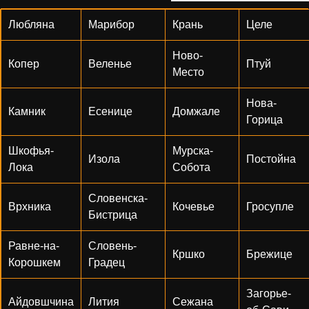
Любляна
Марибор
Крань
Целе
Ново-
Копер
Веленье
Птуй
Место
Нова-
Камник
Есенице
Домжале
Горица
Шкофья-
Мурска-
Изола
Постойна
Лока
Собота
Словенска-
Врхника
Кочевье
Гросупле
Бистрица
Равне-на-
Словень-
Кршко
Брежице
Корошкем
Градец
Загорье-
Айдовшчина
Лития
Сежана