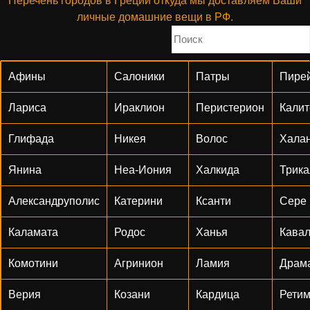
Перечень городов в Греции откуда мы доставляем Ваши
личные домашние вещи в РФ.
Афины
Салоники
Патры
Пире
Лариса
Ираклион
Перистерион
Калит
Глифада
Никея
Волос
Хала
Янина
Неа-Иония
Халкида
Трика
Александруполис
Катерини
Ксанти
Сере
Каламата
Родос
Ханья
Кава
Комотини
Агринион
Ламия
Драм
Верия
Козани
Кардица
Рети