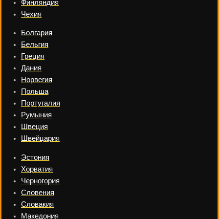
Финляндия
Чехия
Болгария
Бельгия
Греция
Дания
Норвегия
Польша
Португалия
Румыния
Швеция
Швейцария
Эстония
Хорватия
Черногория
Словения
Словакия
Македония