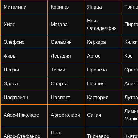
Митилини
Коринф
Яница
Трип
Неа-
Хиос
Мегара
Пирг
Филаделфия
Элефсис
Саламин
Керкира
Килки
Фивы
Левадия
Аргос
Кос
Пефки
Терми
Превеза
Орес
Эдеса
Спарта
Пеания
Алек
Нафплион
Навпакт
Кастория
Лутра
Лими
Айос-Николаос
Аргостолион
Сития
Марк
Неа-
Айос-Стефанос
Тирнавос
Кьято