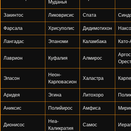
Муданья
Закинтос
Ликоврисис
Спата
Синд
Фарсала
Хрисуполис
Дидимотихон
Накс
Лангадас
Эпаноми
Каламбака
Като-
Аргос
Лаврион
Куфалия
Алмирос
Орест
Неон-
Эласон
Халастра
Карп
Карловасион
Аридея
Эгина
Литохоро
Поли
Аниксис
Полийирос
Амфиса
Мири
Неа-
Дионисос
Самос
Иера
Каликратия