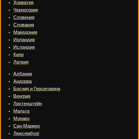
Хорватия
Черногория
Словения
Словакия
Македония
Ирландия
Исландия
Кипр
Латвия
Албания
Андорра
Босния и Герцеговина
Венгрия
Лихтенштейн
Мальта
Монако
Сан-Марино
Люксембург