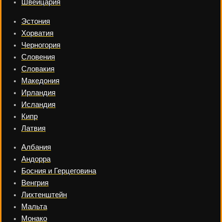
Швейцария
Эстония
Хорватия
Черногория
Словения
Словакия
Македония
Ирландия
Исландия
Кипр
Латвия
Албания
Андорра
Босния и Герцеговина
Венгрия
Лихтенштейн
Мальта
Монако