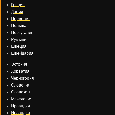
Греция
Дания
Норвегия
Польша
Португалия
Румыния
Швеция
Швейцария
Эстония
Хорватия
Черногория
Словения
Словакия
Македония
Ирландия
Исландия