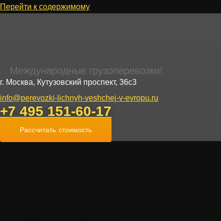
Перейти к содержимому
Международные грузоперевозки!
г. Москва, Кутузовский проспект, 36с3
info@perevozki-lichnyh-veshchej-v-evropu.ru
+7 495 151-60-17
Рассчитать стоимость